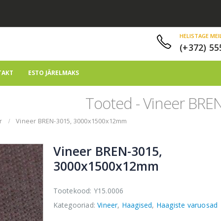
HELISTAGE MEI
(+372) 55
TAKT
ESTO JÄRELMAKS
Tooted - Vineer BR
r
Vineer BREN-3015, 3000x1500x12mm
Vineer BREN-3015,
3000x1500x12mm
Tootekood:
Y15.0006
Kategooriad:
Vineer
,
Haagised
,
Haagiste varuosad