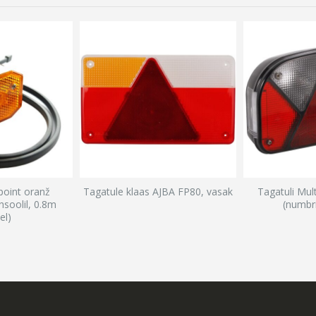
ipoint oranž
Tagatule klaas AJBA FP80, vasak
Tagatuli Mul
nsoolil, 0.8m
(numbrit
el)