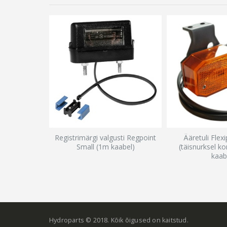
Registrimärgi valgusti Regpoint
Ääretuli Flex
Small (1m kaabel)
(täisnurksel ko
kaab
Hydroparts © 2018. Kõik õigused on kaitstud.