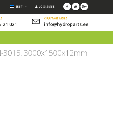
EESTI
LOGI SISSE
LE
KIRJUTAGE MEILE
&nsbp;
5 21 021
info@hydroparts.ee
EN-3015, 3000x1500x12mm