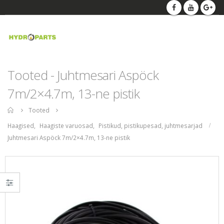
Tooted - Juhtmesari Aspöck
7m/2×4.7m, 13-ne pistik
Home
Tooted
Haagised
,
Haagiste varuosad
,
Pistikud, pistikupesad, juhtmesarjad
Juhtmesari Aspöck 7m/2×4.7m, 13-ne pistik